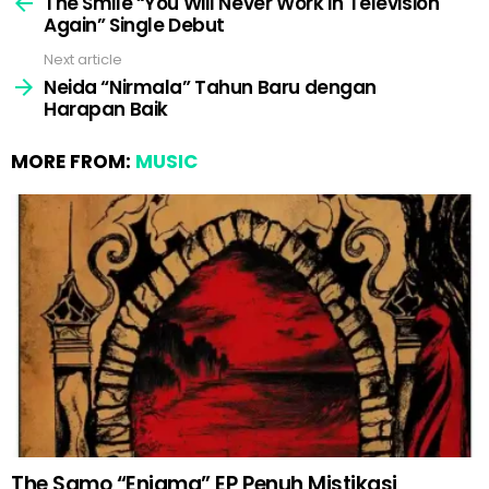
more
The Smile “You Will Never Work In Television
Again” Single Debut
Next article
Neida “Nirmala” Tahun Baru dengan
Harapan Baik
MORE FROM:
MUSIC
The Samo “Enigma” EP Penuh Mistikasi