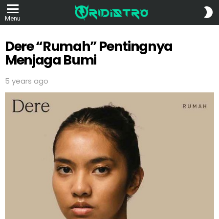
S
Menu
S
Dere “Rumah” Pentingnya
Menjaga Bumi
5 years ago