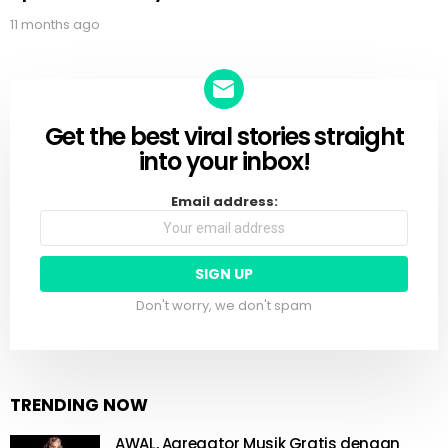
11 months ago
Get the best viral stories straight
NEWSLETTER
into your inbox!
Email address:
Don't worry, we don't spam
TRENDING NOW
AWAL, Agregator Musik Gratis dengan