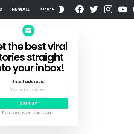
facebook
twitter
instagram
yout
SWITCH
D
THE WALL
SEARCH
SKIN
t the best viral
SLETTER
tories straight
nto your inbox!
Email address:
Don't worry, we don't spam