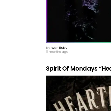
by
Iwan Ruby
11 months ago
Spirit Of Mondays “He