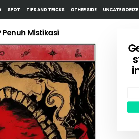
W
SPOT
TIPS AND TRICKS
OTHER SIDE
UNCATEGORIZE
 Penuh Mistikasi
Ge
NEW
s
i