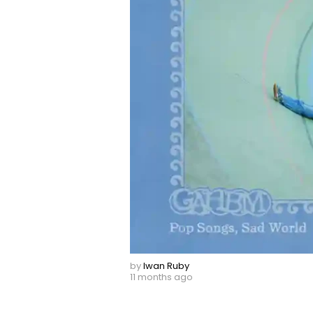
by
Iwan Ruby
11 months ago