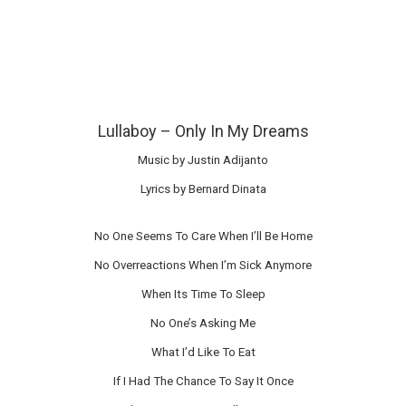
Lullaboy – Only In My Dreams
Music by Justin Adijanto
Lyrics by Bernard Dinata
No One Seems To Care When I’ll Be Home
No Overreactions When I’m Sick Anymore
When Its Time To Sleep
No One’s Asking Me
What I’d Like To Eat
If I Had The Chance To Say It Once