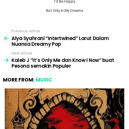
I’d Be Happy
But Only In My Dreams
Previous article
See
more
Alya Syahrani “Intertwined” Larut Dalam
Nuansa Dreamy Pop
Next article
Kaleb J “It’s Only Me dan Know I Now” buat
Pesona semakin Populer
MORE FROM:
MUSIC