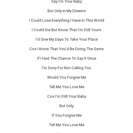
Say I’m Your Baby
But Only In My Dreams
I Could Lose Everything I Have In This World
I Could Die But Know That I’m Still Yours
I’d Give My Days To Take Your Place
Cos I Know That You’d Be Doing The Same
If I Had The Chance To Say It Once
I’m Sorry For Not Calling You
Would You Forgive Me
Tell Me You Love Me
Cos I’m Still Your Baby
But Only
If You Forgive Me
Tell Me You Love Me