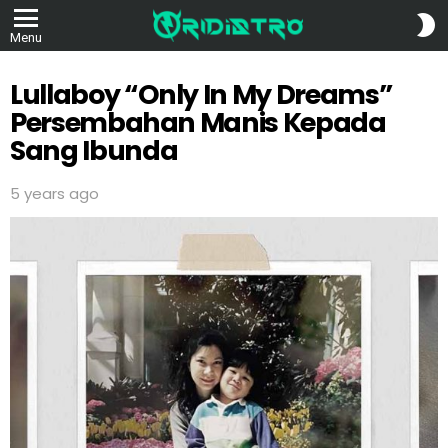
S
Menu
S
Lullaboy “Only In My Dreams”
Persembahan Manis Kepada
Sang Ibunda
5 years ago