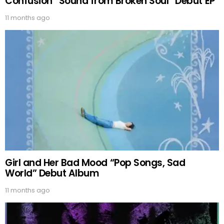
Confusion “Sound from Broken Soul” Debut EP
11 months ago
Girl and Her Bad Mood “Pop Songs, Sad
World” Debut Album
11 months ago