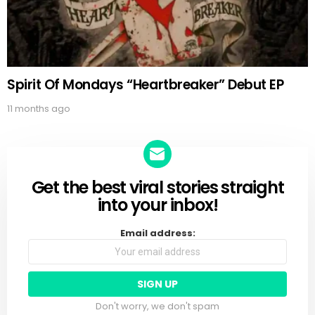
Spirit Of Mondays “Heartbreaker” Debut EP
11 months ago
Get the best viral stories straight
NEWSLETTER
into your inbox!
Email address:
Don't worry, we don't spam