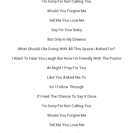
I’m Sorry For Not Calling You
Would You Forgive Me
Tell Me You Love Me
Say I’m Your Baby
But Only In My Dreams
What Should I Be Doing With All This Space I Asked For?
I Want To Hear You Laugh But Now I’m Friendly With The Pastor
At Night I Pray For You
Like You Asked Me To
So I Follow Through
If I Had The Chance To Say It Once
I’m Sorry For Not Calling You
Would You Forgive Me
Tell Me You Love Me