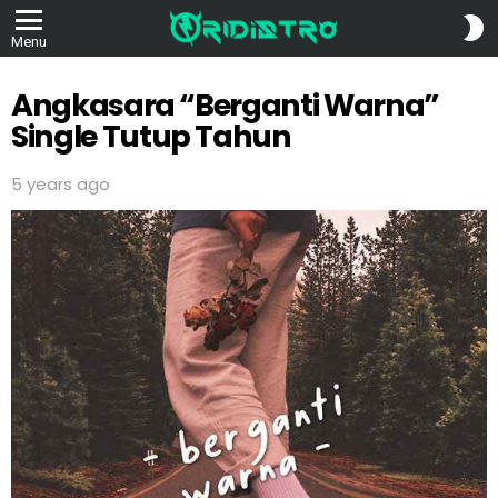
S
Menu
S
Angkasara “Berganti Warna”
Single Tutup Tahun
5 years ago