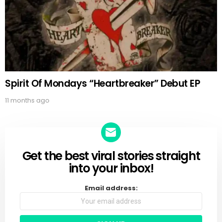
Spirit Of Mondays “Heartbreaker” Debut EP
11 months ago
Get the best viral stories straight
NEWSLETTER
into your inbox!
Email address: